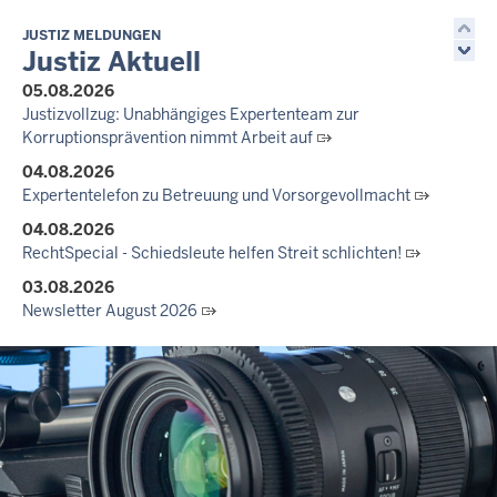
JUSTIZ MELDUNGEN
Justiz Aktuell
05.08.2026
Justizvollzug: Unabhängiges Expertenteam zur
Korruptionsprävention nimmt Arbeit auf
04.08.2026
Expertentelefon zu Betreuung und Vorsorgevollmacht
04.08.2026
RechtSpecial - Schiedsleute helfen Streit schlichten!
03.08.2026
Newsletter August 2026
27.07.2026
Dein Mut findet Rückhalt: Die Justiz NRW unterstützt
Informationskampagne gegen häusliche Gewalt
10.07.2026
Anerkennung für innovative Suizidpräventionsarbeit: JVA Köln
ausgezeichnet