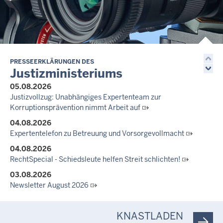
14.07.2026
Justiz der Zukunft gemeinsam gestalten: Minister Limbach
zieht positive Bilanz des Projekts Zukunftswerkstatt Justiz
Nordrhein-Westfalen
01.07.2026
Newsletter Juli 2026
PRESSEERKLÄRUNGEN DES
Justizministeriums
30.06.2026
05.08.2026
288 Anwärterinnen und Anwärter des Jahrgangs 2024/2026
Justizvollzug: Unabhängiges Expertenteam zur
der Justizvollzugsschule NRW geehrt
Korruptionsprävention nimmt Arbeit auf
30.06.2026
04.08.2026
RechtSpecial - Schiedsleute helfen Streit schlichten!
Expertentelefon zu Betreuung und Vorsorgevollmacht
04.08.2026
RechtSpecial - Schiedsleute helfen Streit schlichten!
03.08.2026
Newsletter August 2026
27.07.2026
Dein Mut findet Rückhalt: Die Justiz NRW unterstützt
KNASTLADEN
Informationskampagne gegen häusliche Gewalt